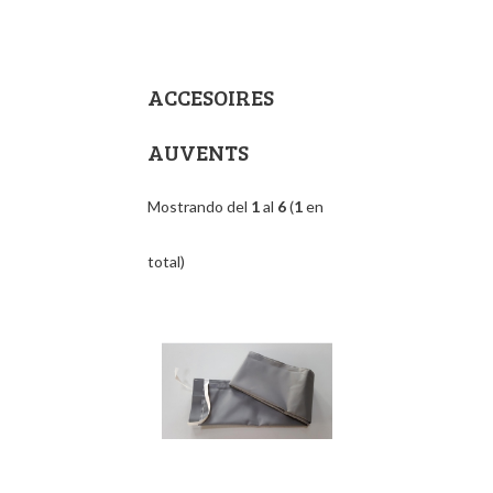
ACCESOIRES
AUVENTS
Mostrando del
1
al
6
(
1
en
total)