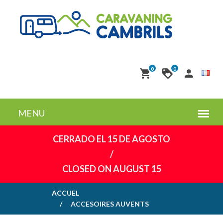
0
0
CERRADO EL 15 DE AGOSTO
/
CLOSED ON AUGUST 15
ACCUEL
ACCESOIRES AUVENTS