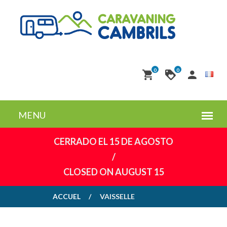
0
0
CERRADO EL 15 DE AGOSTO
/
CLOSED ON AUGUST 15
ACCUEL
VAISSELLE