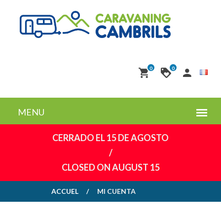
0
0
CERRADO EL 15 DE AGOSTO
/
CLOSED ON AUGUST 15
ACCUEL
MI CUENTA