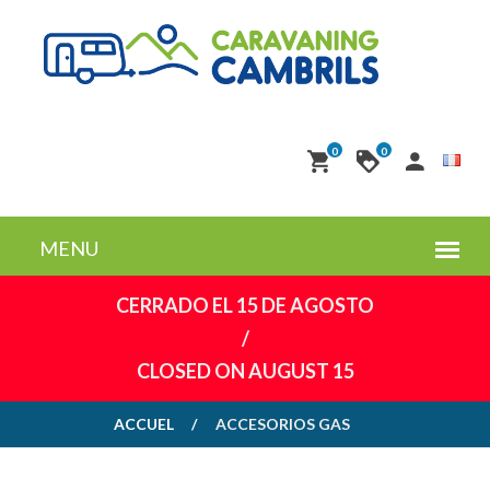
0
0
CERRADO EL 15 DE AGOSTO
/
CLOSED ON AUGUST 15
ACCUEL
ACCESORIOS GAS