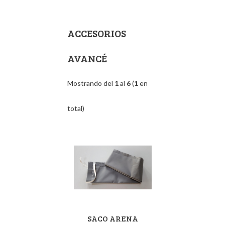
ACCESORIOS
AVANCÉ
Mostrando del
1
al
6
(
1
en
total)
SACO ARENA