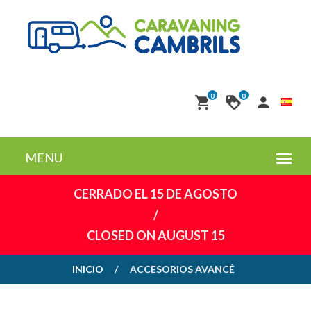
0
0
CERRADO EL 15 DE AGOSTO
/
CLOSED ON AUGUST 15
INICIO
ACCESORIOS AVANCÉ