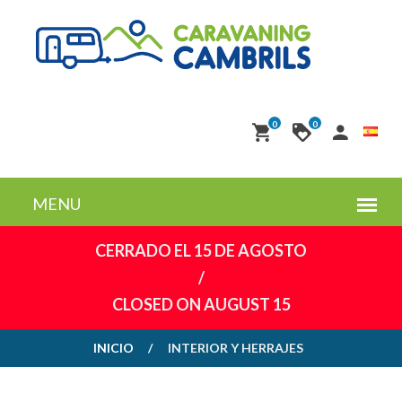
0
0
CERRADO EL 15 DE AGOSTO
/
CLOSED ON AUGUST 15
INICIO
INTERIOR Y HERRAJES