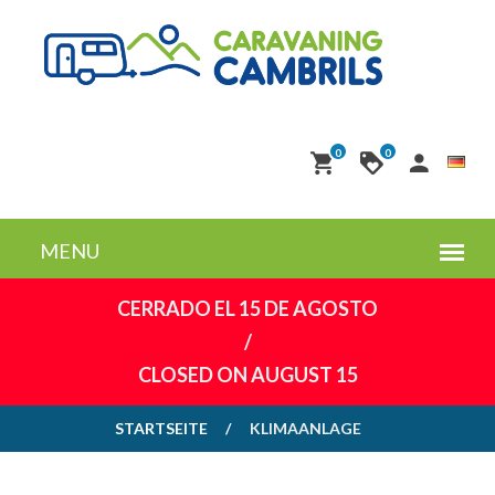
0
0
CERRADO EL 15 DE AGOSTO
/
CLOSED ON AUGUST 15
STARTSEITE
KLIMAANLAGE