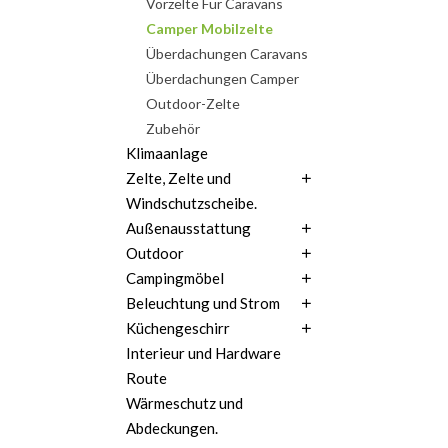
Vorzelte Für Caravans
Camper Mobilzelte
Überdachungen Caravans
Überdachungen Camper
Outdoor-Zelte
Zubehör
Klimaanlage
Zelte, Zelte und
Windschutzscheibe.
Außenausstattung
Outdoor
Campingmöbel
Beleuchtung und Strom
Küchengeschirr
Interieur und Hardware
Route
Wärmeschutz und
Abdeckungen.