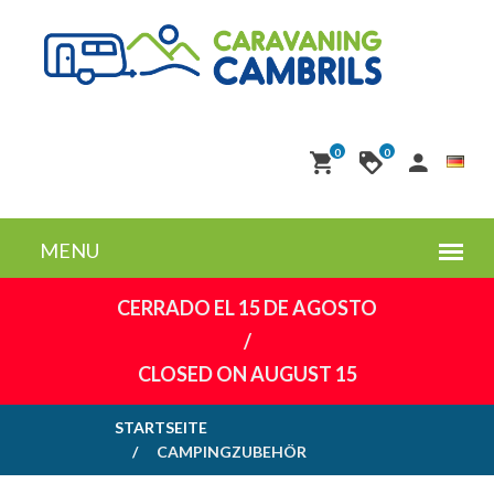
0
0
CERRADO EL 15 DE AGOSTO
/
CLOSED ON AUGUST 15
STARTSEITE
CAMPINGZUBEHÖR