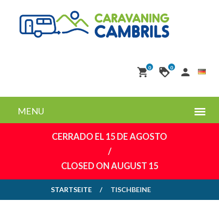
0
0
CERRADO EL 15 DE AGOSTO
/
CLOSED ON AUGUST 15
STARTSEITE
TISCHBEINE