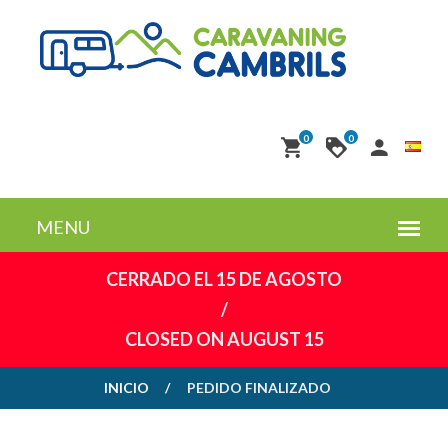
0
0
CERRADO EL 15 DE AGOSTO
/
CLOSED ON AUGUST 15
INICIO
PEDIDO FINALIZADO