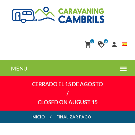
0
0
CERRADO EL 15 DE AGOSTO
/
CLOSED ON AUGUST 15
INICIO
FINALIZAR PAGO