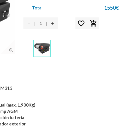
1550
€
Total
-
+
EM313
al (max. 1.900Kg)
0amp AGM
ción bateria
dor exterior