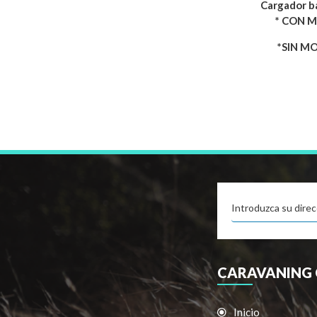
Cargador b
* CON MO
*SIN MON
CARAVANING 
Inicio