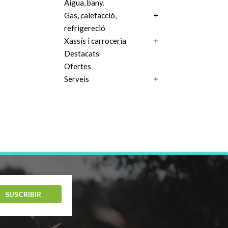
Aigua, bany.
Gas, calefacció,
refrigereció
Xassís i carroceria
Destacats
Ofertes
Serveis
SUSCRIBIR