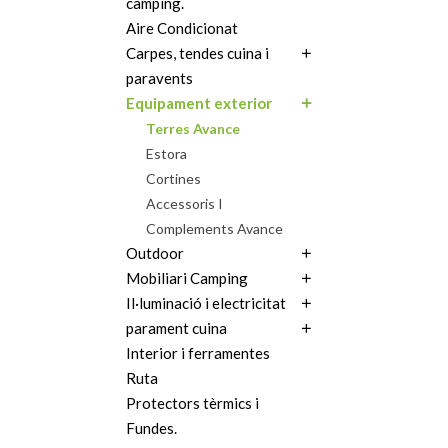
camping.
Aire Condicionat
Carpes, tendes cuina i
paravents
Equipament exterior
Terres Avance
Estora
Cortines
Accessoris I
Complements Avance
Outdoor
Mobiliari Camping
Il·luminació i electricitat
parament cuina
Interior i ferramentes
Ruta
Protectors tèrmics i
Fundes.