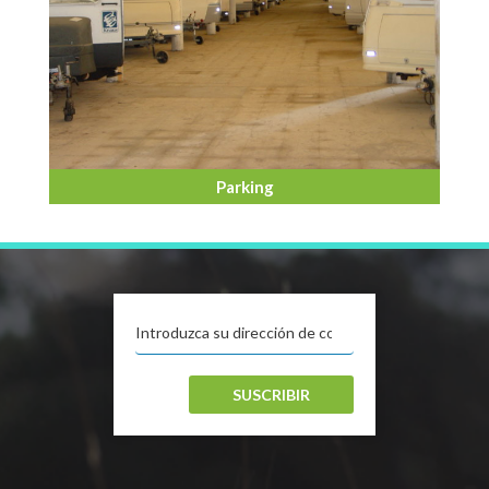
Parking
SUSCRIBIR